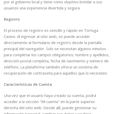
por el gobierno local y tiene como objetivo brindar a sus
usuarios una experiencia divertida y segura.
Registro
El proceso de registro es sencillo y rápido en Tortuga
Casino. Al ingresar al sitio web, se puede acceder
directamente al formulario de registro desde la pantalla
principal del navegador. Solo se necesitan algunos minutos
para completar los campos obligatorios: nombre y apellidos,
dirección postal completa, fecha de nacimiento y número de
teléfono. La plataforma también ofrece un sistema de
recuperación de contraseña para aquellos que lo necesiten.
Características de Cuenta
Una vez que el usuario haya creado su cuenta, podrá
acceder a la sección "Mi cuenta" en la parte superior
derecha del sitio web. Desde allí, puede gestionar su
información personal, cambiar sus datos y realizar