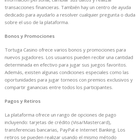
transacciones financieras. También hay un centro de ayuda
dedicado para ayudarlo a resolver cualquier pregunta o duda
sobre el uso de la plataforma.
Bonos y Promociones
Tortuga Casino ofrece varios bonos y promociones para
nuevos jugadores. Los usuarios pueden recibir una cantidad
determinada en efectivo para jugar sus juegos favoritos.
Además, existen algunas condiciones especiales como las
oportunidades para jugar torneos con premios exclusivos y
compartir ganancias entre todos los participantes.
Pagos y Retiros
La plataforma ofrece un rango de opciones de pago
incluyendo: tarjetas de crédito (Visa/Mastercard),
transferencias bancarias, PayPal e Internet Banking. Los
retiros se pueden realizar usando el mismo método