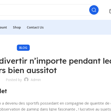
ount
Shop
Contact Us
BLOG
divertir n’importe pendant leq
rs bien aussitot
Posted by
Admin
let
o a devenu des sportifs possedant en compagnie de quantite de
observation de gaming dans ligne fascinante , ! lucrative au sujet