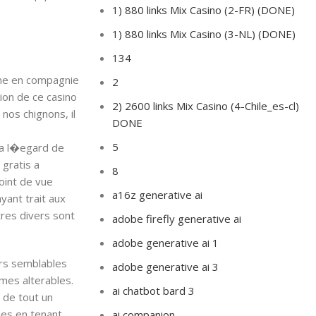
1) 880 links Mix Casino (2-FR) (DONE)
1) 880 links Mix Casino (3-NL) (DONE)
134
ine en compagnie
2
ion de ce casino
2) 2600 links Mix Casino (4-Chile_es-cl)
nos chignons, il
DONE
s
5
 a l�egard de
 gratis a
8
oint de vue
a16z generative ai
yant trait aux
tres divers sont
adobe firefly generative ai
adobe generative ai 1
urs semblables
adobe generative ai 3
emes alterables.
ai chatbot bard 3
 de tout un
les en tenant
ai companion