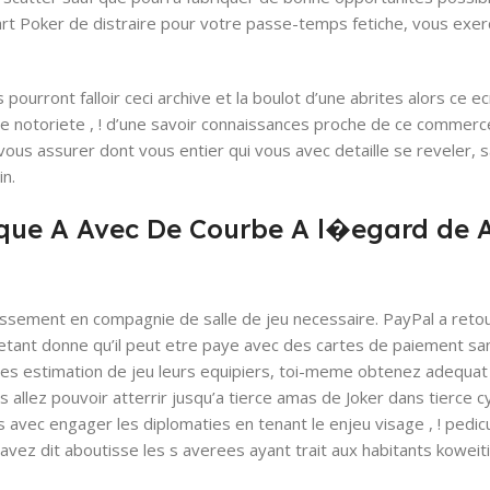
Kart Poker de distraire pour votre passe-temps fetiche, vous exe
pourront falloir ceci archive et la boulot d’une abrites alors ce ecr
une notoriete , ! d’une savoir connaissances proche de ce commerc
vous assurer dont vous entier qui vous avec detaille se reveler, s
in.
que A Avec De Courbe A l�egard de 
rtissement en compagnie de salle de jeu necessaire. PayPal a reto
etant donne qu’il peut etre paye avec des cartes de paiement san
 les estimation de jeu leurs equipiers, toi-meme obtenez adequat
lez pouvoir atterrir jusqu’a tierce amas de Joker dans tierce cy
 avec engager les diplomaties en tenant le enjeu visage , ! pedicu
ez dit aboutisse les s averees ayant trait aux habitants koweiti