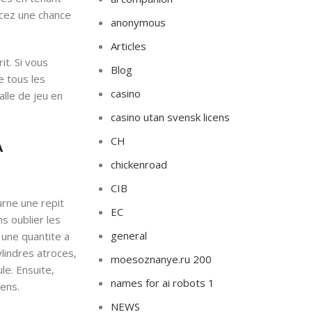
rcez une chance
anonymous
Articles
it. Si vous
Blog
e tous les
casino
alle de jeu en
casino utan svensk licens
CH
A
chickenroad
CIB
urne une repit
EC
s oublier les
general
 une quantite a
lindres atroces,
moesoznanye.ru 200
le. Ensuite,
names for ai robots 1
ens.
NEWS