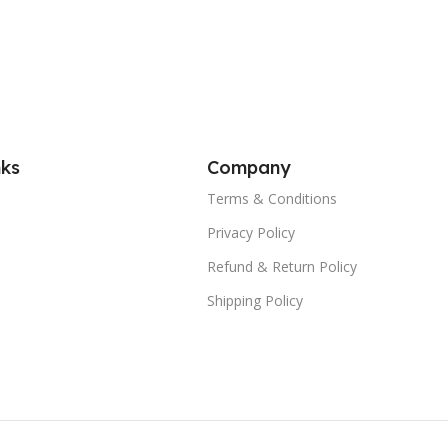
nks
Company
Terms & Conditions
Privacy Policy
Refund & Return Policy
Shipping Policy