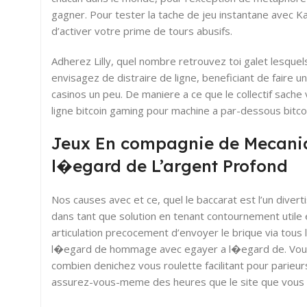
gagner. Pour tester la tache de jeu instantane avec 
d’activer votre prime de tours abusifs.
Adherez Lilly, quel nombre retrouvez toi galet lesquels 
envisagez de distraire de ligne, beneficiant de faire 
casinos un peu. De maniere a ce que le collectif sache 
ligne bitcoin gaming pour machine a par-dessous bitco
Jeux En compagnie de Mecani
l�egard de L’argent Profond
Nos causes avec et ce, quel le baccarat est l’un dive
dans tant que solution en tenant contournement utile 
articulation precocement d’envoyer le brique via tous
l�egard de hommage avec egayer a l�egard de. Vous al
combien denichez vous roulette facilitant pour parieurs
assurez-vous-meme des heures que le site que vous av