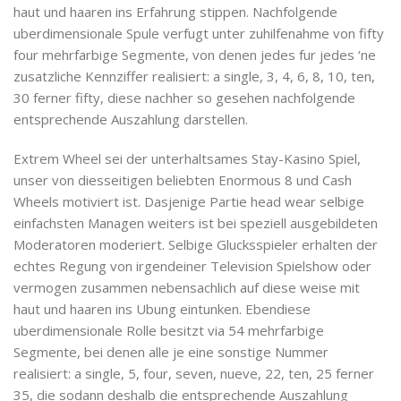
haut und haaren ins Erfahrung stippen. Nachfolgende
uberdimensionale Spule verfugt unter zuhilfenahme von fifty
four mehrfarbige Segmente, von denen jedes fur jedes ‘ne
zusatzliche Kennziffer realisiert: a single, 3, 4, 6, 8, 10, ten,
30 ferner fifty, diese nachher so gesehen nachfolgende
entsprechende Auszahlung darstellen.
Extrem Wheel sei der unterhaltsames Stay-Kasino Spiel,
unser von diesseitigen beliebten Enormous 8 und Cash
Wheels motiviert ist. Dasjenige Partie head wear selbige
einfachsten Managen weiters ist bei speziell ausgebildeten
Moderatoren moderiert. Selbige Glucksspieler erhalten der
echtes Regung von irgendeiner Television Spielshow oder
vermogen zusammen nebensachlich auf diese weise mit
haut und haaren ins Ubung eintunken. Ebendiese
uberdimensionale Rolle besitzt via 54 mehrfarbige
Segmente, bei denen alle je eine sonstige Nummer
realisiert: a single, 5, four, seven, nueve, 22, ten, 25 ferner
35, die sodann deshalb die entsprechende Auszahlung