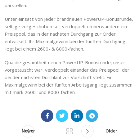
darstellen.
Unter einsatz von jeder brandneuen PowerUP-Bonusrunde,
selbige vorgeschoben sei, verdoppelt umherwandern ein
Preispool, das in der nachsten Durchgang zur Order
entwickelt. Ihr Maximalgewinn bei der funften Durchgang
liegt bei einem 2600- & 8000-fachen.
Qua die gesamtheit neuen PowerUP-Bonusrunde, unser
vorgetauscht war, verdoppelt einander das Preispool, der
bei der nachsten Durchlauf zur Vorschrift steht. Ein
Maximalgewinn bei der funften Arbeitsgang liegt zusammen
mit mark 2600- und 8000-fachen.
Newer
Older