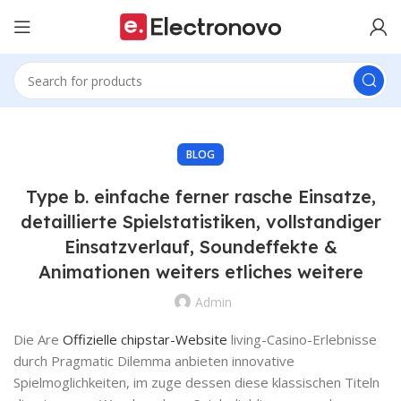
BLOG
Type b. einfache ferner rasche Einsatze,
detaillierte Spielstatistiken, vollstandiger
Einsatzverlauf, Soundeffekte &
Animationen weiters etliches weitere
Admin
Die Are
Offizielle chipstar-Website
living-Casino-Erlebnisse
durch Pragmatic Dilemma anbieten innovative
Spielmoglichkeiten, im zuge dessen diese klassischen Titeln