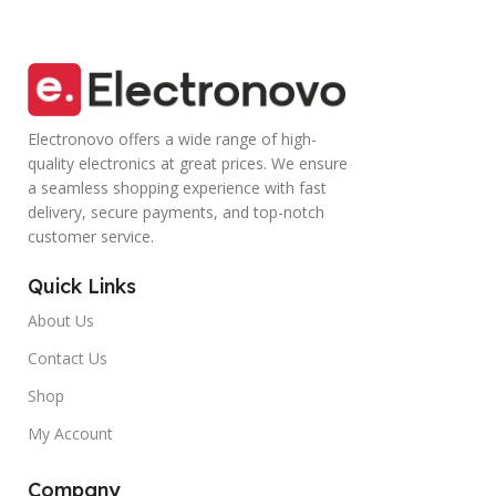
Electronovo offers a wide range of high-
quality electronics at great prices. We ensure
a seamless shopping experience with fast
delivery, secure payments, and top-notch
customer service.
Quick Links
About Us
Contact Us
Shop
My Account
Company