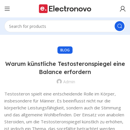
BLOG
Warum künstliche Testosteronspiegel eine
Balance erfordern
Admin
Testosteron spielt eine entscheidende Rolle im Körper,
insbesondere für Männer. Es beeinflusst nicht nur die
körperliche Leistungsfähigkeit, sondern auch die Stimmung
und das allgemeine Wohlbefinden. Der Einsatz von anabolen
Steroiden, um die Testosteronspiegel künstlich zu erhöhen,
ist jedoch ein Thema, das sorgfältig betrachtet werden