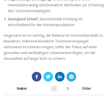
Intensitätstraining sind bewährte Methoden zur Erhöhung
des Testosteronspiegels.
Genügend Schlaf:
Ausreichende Erholung ist
entscheidend für die Hormonproduktion.
Insgesamt ist es wichtig, die Balance im Hormonhaushalt zu
bewahren. Während künstliche Testosteronspiegel
verlockend erscheinen mögen, sollte der Fokus auf einer
gesunden und nachhaltigen Lebensweise liegen, um die
Gesundheit auf lange Sicht zu sichern.
Newer
Older