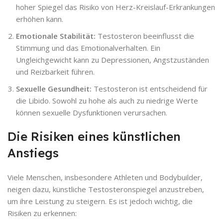
hoher Spiegel das Risiko von Herz-Kreislauf-Erkrankungen
erhöhen kann.
Emotionale Stabilität:
Testosteron beeinflusst die
Stimmung und das Emotionalverhalten. Ein
Ungleichgewicht kann zu Depressionen, Angstzuständen
und Reizbarkeit führen.
Sexuelle Gesundheit:
Testosteron ist entscheidend für
die Libido. Sowohl zu hohe als auch zu niedrige Werte
können sexuelle Dysfunktionen verursachen.
Die Risiken eines künstlichen
Anstiegs
Viele Menschen, insbesondere Athleten und Bodybuilder,
neigen dazu, künstliche Testosteronspiegel anzustreben,
um ihre Leistung zu steigern. Es ist jedoch wichtig, die
Risiken zu erkennen: