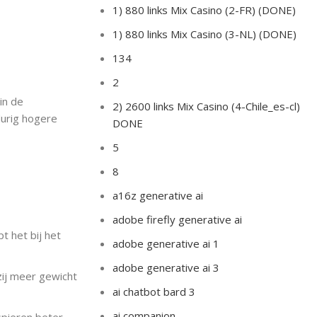
1) 880 links Mix Casino (2-FR) (DONE)
1) 880 links Mix Casino (3-NL) (DONE)
134
2
in de
2) 2600 links Mix Casino (4-Chile_es-cl)
durig hogere
DONE
5
8
a16z generative ai
adobe firefly generative ai
t het bij het
adobe generative ai 1
adobe generative ai 3
zij meer gewicht
ai chatbot bard 3
ai companion