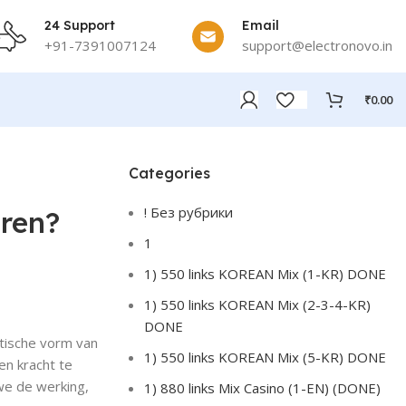
24 Support
Email
+91-7391007124
support@electronovo.in
₹
0.00
Categories
! Без рубрики
uren?
1
1) 550 links KOREAN Mix (1-KR) DONE
1) 550 links KOREAN Mix (2-3-4-KR)
DONE
tische vorm van
1) 550 links KOREAN Mix (5-KR) DONE
en kracht te
 we de werking,
1) 880 links Mix Casino (1-EN) (DONE)