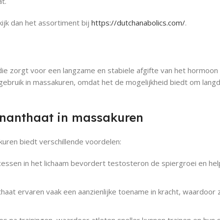
t.
kijk dan het assortiment bij
https://dutchanabolics.com/
.
ie zorgt voor een langzame en stabiele afgifte van het hormoon 
 gebruik in massakuren, omdat het de mogelijkheid biedt om lang
enanthaat in massakuren
uren biedt verschillende voordelen:
ssen in het lichaam bevordert testosteron de spiergroei en help
aat ervaren vaak een aanzienlijke toename in kracht, waardoor 