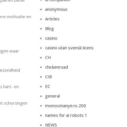
spieren beter
anonymous
ere motivatie en
Articles
Blog
casino
casino utan svensk licens
ingen waar
CH
chickenroad
gezondheid
CIB
EC
p hart- en
general
ot schorsingen
moesoznanye.ru 200
names for ai robots 1
NEWS