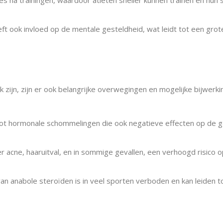
s na trainingen, waardoor atleten sneller kunnen trainen en hun 
 ook invloed op de mentale gesteldheid, wat leidt tot een grot
n
 zijn, zijn er ook belangrijke overwegingen en mogelijke bijwerk
 tot hormonale schommelingen die ook negatieve effecten op de 
r acne, haaruitval, en in sommige gevallen, een verhoogd risico o
an anabole steroïden is in veel sporten verboden en kan leiden t