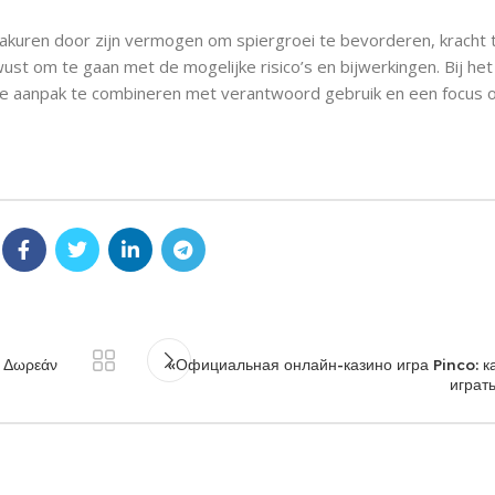
sakuren door zijn vermogen om spiergroei te bevorderen, kracht 
wust om te gaan met de mogelijke risico’s en bijwerkingen. Bij he
iste aanpak te combineren met verantwoord gebruik en een focus
: Δωρεάν
«Официальная онлайн-казино игра Pinco: ка
играт