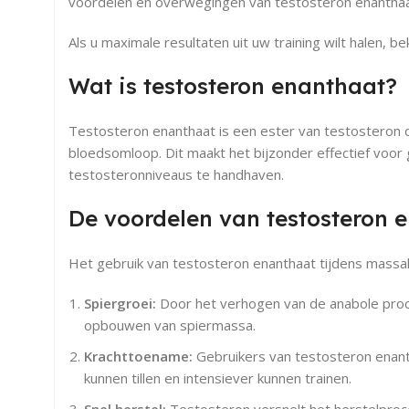
voordelen en overwegingen van testosteron enanthaa
Als u maximale resultaten uit uw training wilt halen, be
Wat is testosteron enanthaat?
Testosteron enanthaat is een ester van testosteron d
bloedsomloop. Dit maakt het bijzonder effectief voor
testosteronniveaus te handhaven.
De voordelen van testosteron 
Het gebruik van testosteron enanthaat tijdens massak
Spiergroei:
Door het verhogen van de anabole proce
opbouwen van spiermassa.
Krachttoename:
Gebruikers van testosteron enanth
kunnen tillen en intensiever kunnen trainen.