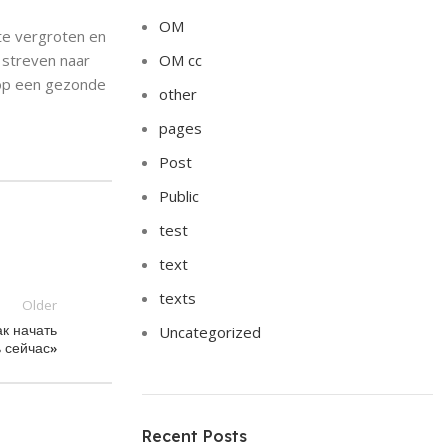
OM
te vergroten en
t streven naar
OM cc
 op een gezonde
other
pages
Post
Public
test
text
texts
Older
к начать
Uncategorized
ь сейчас»
Recent Posts