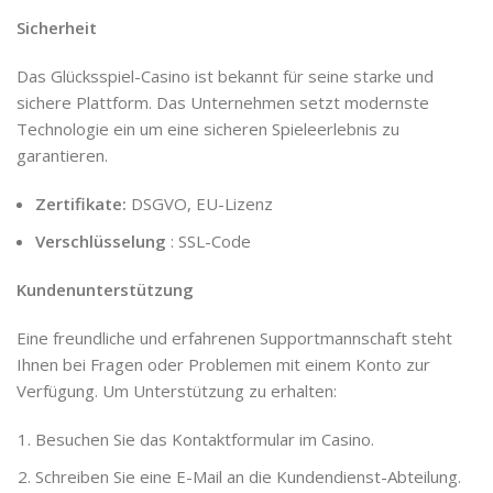
Sicherheit
Das Glücksspiel-Casino ist bekannt für seine starke und
sichere Plattform. Das Unternehmen setzt modernste
Technologie ein um eine sicheren Spieleerlebnis zu
garantieren.
Zertifikate:
DSGVO, EU-Lizenz
Verschlüsselung
: SSL-Code
Kundenunterstützung
Eine freundliche und erfahrenen Supportmannschaft steht
Ihnen bei Fragen oder Problemen mit einem Konto zur
Verfügung. Um Unterstützung zu erhalten:
Besuchen Sie das Kontaktformular im Casino.
Schreiben Sie eine E-Mail an die Kundendienst-Abteilung.