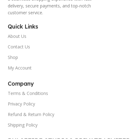
delivery, secure payments, and top-notch
customer service.
Quick Links
About Us
Contact Us
Shop
My Account
Company
Terms & Conditions
Privacy Policy
Refund & Return Policy
Shipping Policy