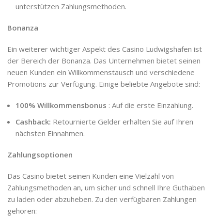
unterstützen Zahlungsmethoden.
Bonanza
Ein weiterer wichtiger Aspekt des Casino Ludwigshafen ist
der Bereich der Bonanza. Das Unternehmen bietet seinen
neuen Kunden ein Willkommenstausch und verschiedene
Promotions zur Verfügung. Einige beliebte Angebote sind:
100% Willkommensbonus
: Auf die erste Einzahlung.
Cashback:
Retournierte Gelder erhalten Sie auf Ihren
nächsten Einnahmen.
Zahlungsoptionen
Das Casino bietet seinen Kunden eine Vielzahl von
Zahlungsmethoden an, um sicher und schnell Ihre Guthaben
zu laden oder abzuheben. Zu den verfügbaren Zahlungen
gehören: