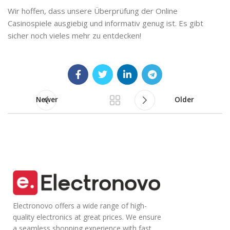
Wir hoffen, dass unsere Überprüfung der Online
Casinospiele ausgiebig und informativ genug ist. Es gibt
sicher noch vieles mehr zu entdecken!
Newer
Older
Electronovo offers a wide range of high-
quality electronics at great prices. We ensure
a seamless shopping experience with fast