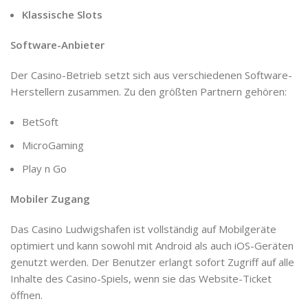
Klassische Slots
Software-Anbieter
Der Casino-Betrieb setzt sich aus verschiedenen Software-
Herstellern zusammen. Zu den größten Partnern gehören:
BetSoft
MicroGaming
Play n Go
Mobiler Zugang
Das Casino Ludwigshafen ist vollständig auf Mobilgeräte
optimiert und kann sowohl mit Android als auch iOS-Geräten
genutzt werden. Der Benutzer erlangt sofort Zugriff auf alle
Inhalte des Casino-Spiels, wenn sie das Website-Ticket
öffnen.