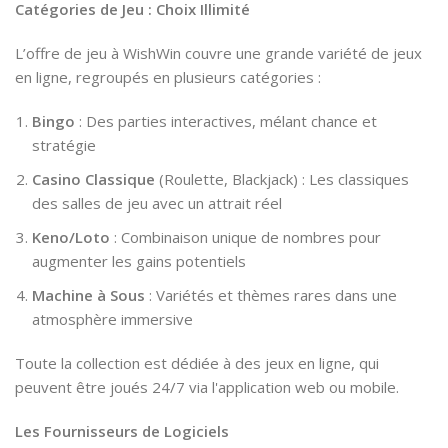
Catégories de Jeu : Choix Illimité
L’offre de jeu à WishWin couvre une grande variété de jeux
en ligne, regroupés en plusieurs catégories :
Bingo
: Des parties interactives, mélant chance et
stratégie
Casino Classique
(Roulette, Blackjack) : Les classiques
des salles de jeu avec un attrait réel
Keno/Loto
: Combinaison unique de nombres pour
augmenter les gains potentiels
Machine à Sous
: Variétés et thèmes rares dans une
atmosphère immersive
Toute la collection est dédiée à des jeux en ligne, qui
peuvent être joués 24/7 via l'application web ou mobile.
Les Fournisseurs de Logiciels