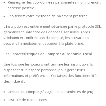
Renseigner les coordonnées personnelles (nom, prénom,
adresse postale)
Choisissez votre méthode de paiement préférée
L'inscription est entièrement sécurisée par le protocole SSL,
garantissant l'intégrité des données sensibles. Après
validation et confirmation du compte, les utilisateurs
peuvent immédiatement accéder à la plateforme.
Les Caractéristiques de Compte : Autonomie Total
Une fois que les joueurs ont terminé leur inscription, ils
disposent d'un espace personnel pour gérer leurs
informations et préférences. Certaines des fonctionnalités
clés incluent :
Gestion du compte (réglage des paramètres de jeu)
Histoire de transactions