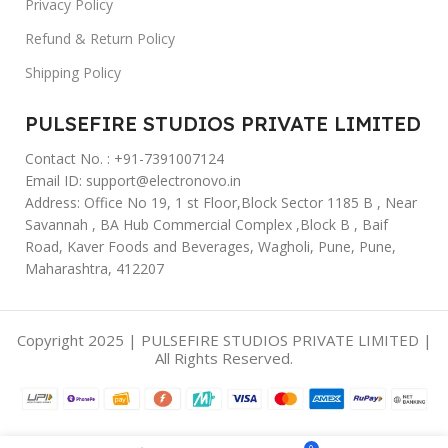
Privacy Policy
Refund & Return Policy
Shipping Policy
PULSEFIRE STUDIOS PRIVATE LIMITED
Contact No. : +91-7391007124
Email ID: support@electronovo.in
Address: Office No 19, 1 st Floor,Block Sector 1185 B , Near
Savannah , BA Hub Commercial Complex ,Block B , Baif
Road, Kaver Foods and Beverages, Wagholi, Pune, Pune,
Maharashtra, 412207
Copyright 2025 | PULSEFIRE STUDIOS PRIVATE LIMITED |
All Rights Reserved.