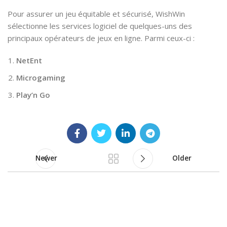
Pour assurer un jeu équitable et sécurisé, WishWin
sélectionne les services logiciel de quelques-uns des
principaux opérateurs de jeux en ligne. Parmi ceux-ci :
NetEnt
Microgaming
Play’n Go
Newer
Older