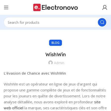
BLOG
WishWin
Admin
L’évasion de Chance avec WishWin
WishWin est un opérateur en ligne de jeux d’argent qui
propose une gamme complète de jeux et de fonctionnalités
pour les joueurs en quête de divertissement. Lors de notre
analyse détaillée, nous avons exploré en profondeur
site
web officiel
la marque, ses caractéristiques clés et son offre