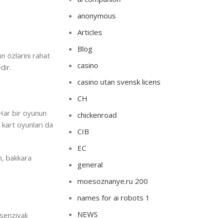
anonymous
Articles
Blog
n özlərini rahat
casino
dir.
casino utan svensk licens
CH
 Hər bir oyunun
chickenroad
 kart oyunları da
CIB
EC
n, bakkara
general
moesoznanye.ru 200
names for ai robots 1
NEWS
isenziyalı