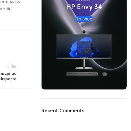
r verməyə və
HP Envy 34
erdir!
To Shop
Older
macje od
eksperta
Recent Comments