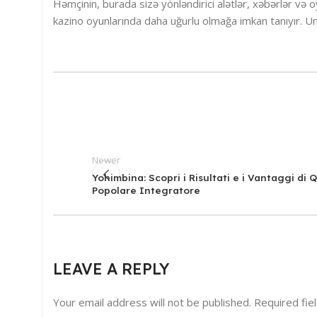
Həmçinin, burada sizə yönləndirici alətlər, xəbərlər və 
kazino oyunlarında daha uğurlu olmağa imkan tanıyır. Un
Newer
Yohimbina: Scopri i Risultati e i Vantaggi di 
Popolare Integratore
LEAVE A REPLY
Your email address will not be published.
Required fie