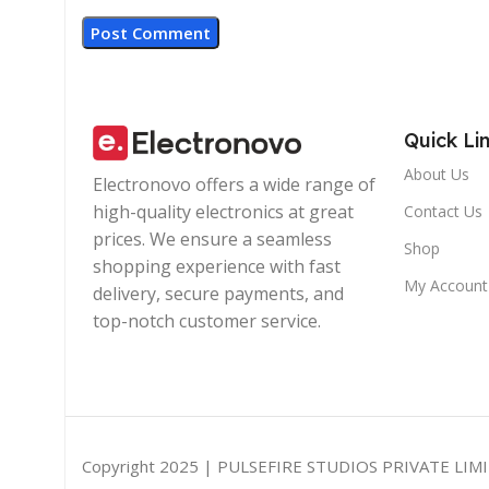
Quick Li
About Us
Electronovo offers a wide range of
high-quality electronics at great
Contact Us
prices. We ensure a seamless
Shop
shopping experience with fast
My Account
delivery, secure payments, and
top-notch customer service.
Copyright 2025 | PULSEFIRE STUDIOS PRIVATE LIMIT