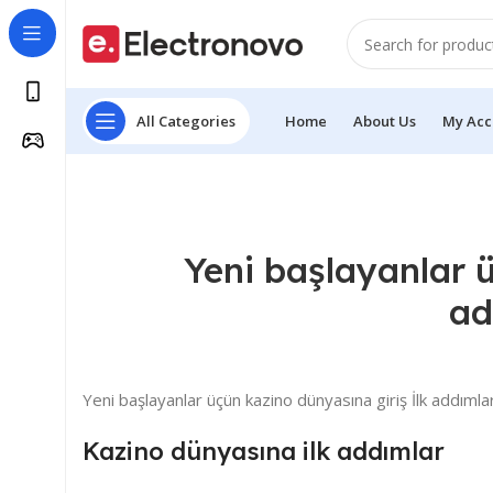
All Categories
Home
About Us
My Acc
Yeni başlayanlar ü
ad
Yeni başlayanlar üçün kazino dünyasına giriş İlk addımları
Kazino dünyasına ilk addımlar