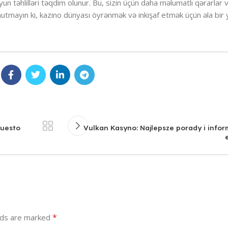
oyun təhlilləri təqdim olunur. Bu, sizin üçün daha məlumatlı qərarla
utmayın ki, kazino dünyası öyrənmək və inkişaf etmək üçün əla bir y
Questo
Vulkan Kasyno: Najlepsze porady i infor
*
lds are marked