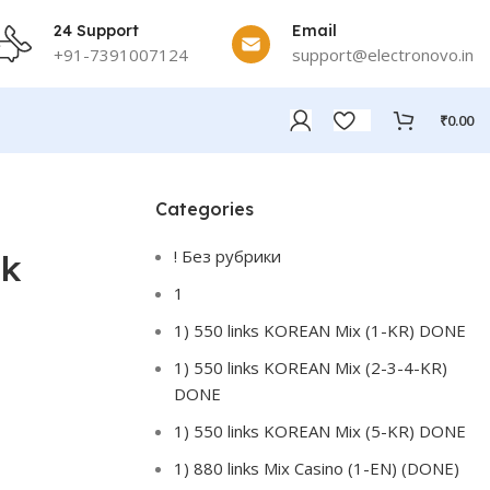
24 Support
Email
+91-7391007124
support@electronovo.in
₹
0.00
Categories
! Без рубрики
lk
1
1) 550 links KOREAN Mix (1-KR) DONE
1) 550 links KOREAN Mix (2-3-4-KR)
DONE
1) 550 links KOREAN Mix (5-KR) DONE
1) 880 links Mix Casino (1-EN) (DONE)