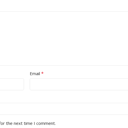
*
Email
for the next time I comment.