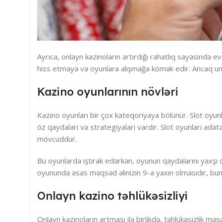
Ayrıca, onlayn kazinoların artırdığı rahatlıq sayəsində 
hiss etməyə və oyunlara alışmağa kömək edir. Ancaq un
Kazino oyunlarının növləri
Kazino oyunları bir çox kateqoriyaya bölünür. Slot oyunl
öz qaydaları və strategiyaları vardır. Slot oyunları ad
mövcuddur.
Bu oyunlarda iştirak edərkən, oyunun qaydalarını yaxş
oyununda əsas məqsəd əlinizin 9-a yaxın olmasıdır, bun
Onlayn kazino təhlükəsizliyi
Onlayn kazinoların artması ilə birlikdə, təhlükəsizlik məsə