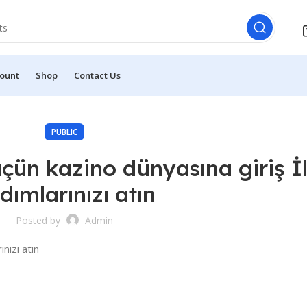
ount
Shop
Contact Us
PUBLIC
çün kazino dünyasına giriş İ
dımlarınızı atın
Posted by
Admin
nızı atın