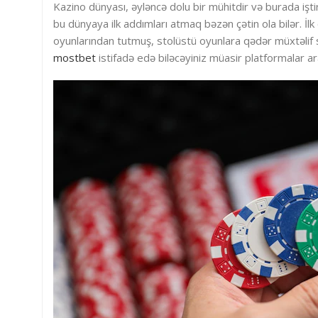
Kazino dünyası, əyləncə dolu bir mühitdir və burada işt
bu dünyaya ilk addımları atmaq bəzən çətin ola bilər. İl
oyunlarından tutmuş, stolüstü oyunlara qədər müxtəlif s
mostbet
istifadə edə biləcəyiniz müasir platformalar ara