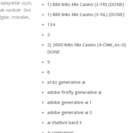
aşlayanlar üçün,
1) 880 links Mix Casino (2-FR) (DONE)
k vacibdir. Slot
1) 880 links Mix Casino (3-NL) (DONE)
gilər, məsələn,
134
2
2) 2600 links Mix Casino (4-Chile_es-cl)
DONE
5
8
a16z generative ai
adobe firefly generative ai
adobe generative ai 1
adobe generative ai 3
ai chatbot bard 3
ai companion