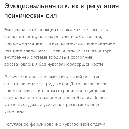
Эмоциональная отклик и регуляция
психических сил
Эмоциональная реакция отражается не только на
вовлеченность, но и на регуляцию. Состояния,
сопровождающиеся психологическим переживанием,
быстрее завершаются ментально. Это способствует
внутренней системе входить в состояние
восстановления без чувства незавершенности.
В случае недостатке эмоциональной реакции
восстановление затрудняется. Даже после после
завершения активности сохраняется ощущение
психологического напряжённости. Это ослабляет
уровень отдыха и усиливает риск накопления
утомления.
Регулярное формирование чувственной отдачи