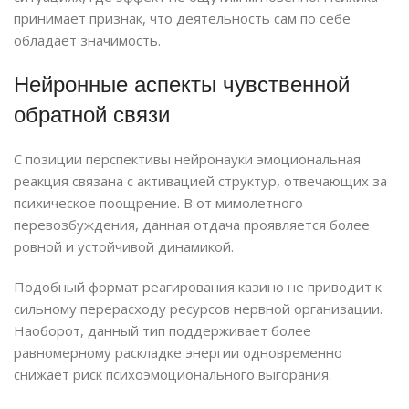
принимает признак, что деятельность сам по себе
обладает значимость.
Нейронные аспекты чувственной
обратной связи
С позиции перспективы нейронауки эмоциональная
реакция связана с активацией структур, отвечающих за
психическое поощрение. В от мимолетного
перевозбуждения, данная отдача проявляется более
ровной и устойчивой динамикой.
Подобный формат реагирования казино не приводит к
сильному перерасходу ресурсов нервной организации.
Наоборот, данный тип поддерживает более
равномерному раскладке энергии одновременно
снижает риск психоэмоционального выгорания.