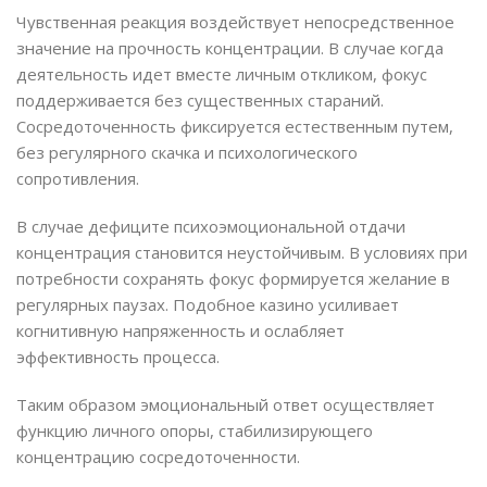
Чувственная реакция воздействует непосредственное
значение на прочность концентрации. В случае когда
деятельность идет вместе личным откликом, фокус
поддерживается без существенных стараний.
Сосредоточенность фиксируется естественным путем,
без регулярного скачка и психологического
сопротивления.
В случае дефиците психоэмоциональной отдачи
концентрация становится неустойчивым. В условиях при
потребности сохранять фокус формируется желание в
регулярных паузаx. Подобное казино усиливает
когнитивную напряженность и ослабляет
эффективность процесса.
Таким образом эмоциональный ответ осуществляет
функцию личного опоры, стабилизирующего
концентрацию сосредоточенности.