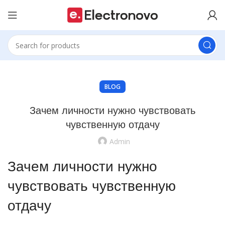
BLOG
Зачем личности нужно чувствовать
чувственную отдачу
Admin
Зачем личности нужно
чувствовать чувственную
отдачу