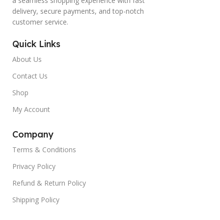
a seamless shopping experience with fast
delivery, secure payments, and top-notch
customer service.
Quick Links
About Us
Contact Us
Shop
My Account
Company
Terms & Conditions
Privacy Policy
Refund & Return Policy
Shipping Policy