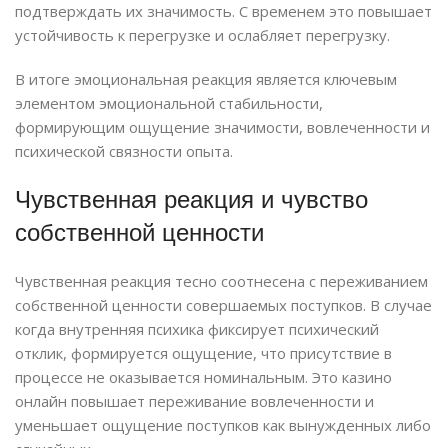
подтверждать их значимость. С временем это повышает
устойчивость к перегрузке и ослабляет перегрузку.
В итоге эмоциональная реакция является ключевым
элементом эмоциональной стабильности,
формирующим ощущение значимости, вовлеченности и
психической связности опыта.
Чувственная реакция и чувство
собственной ценности
Чувственная реакция тесно соотнесена с переживанием
собственной ценности совершаемых поступков. В случае
когда внутренняя психика фиксирует психический
отклик, формируется ощущение, что присутствие в
процессе не оказывается номинальным. Это казино
онлайн повышает переживание вовлеченности и
уменьшает ощущение поступков как вынужденных либо