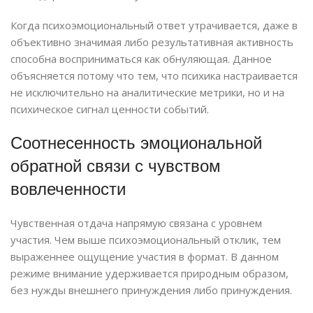
Когда психоэмоциональный ответ утрачивается, даже в
объективно значимая либо результативная активность
способна восприниматься как обнуляющая. Данное
объясняется потому что тем, что психика настраивается
не исключительно на аналитические метрики, но и на
психическое сигнал ценности событий.
Соотнесенность эмоциональной
обратной связи с чувством
вовлеченности
Чувственная отдача напрямую связана с уровнем
участия. Чем выше психоэмоциональный отклик, тем
выраженнее ощущение участия в формат. В данном
режиме внимание удерживается природным образом,
без нужды внешнего принуждения либо принуждения.