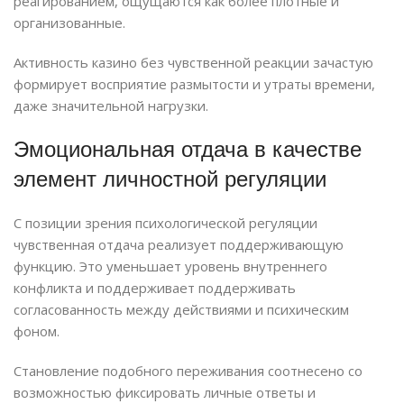
реагированием, ощущаются как более плотные и
организованные.
Активность казино без чувственной реакции зачастую
формирует восприятие размытости и утраты времени,
даже значительной нагрузки.
Эмоциональная отдача в качестве
элемент личностной регуляции
С позиции зрения психологической регуляции
чувственная отдача реализует поддерживающую
функцию. Это уменьшает уровень внутреннего
конфликта и поддерживает поддерживать
согласованность между действиями и психическим
фоном.
Становление подобного переживания соотнесено со
возможностью фиксировать личные ответы и