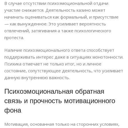
В случае отсутствии психоэмоциональной отдачи
участие снижается. Деятельность казино может
начинать оцениваться как формальный, и присутствие
— как вынужденное. Это усиливает вероятность
отвлечений, затягивания а также психологического
протеста.
Наличие психоэмоционального ответа способствует
поддерживать интерес даже в ситуациях монотонности.
Психика отмечает не только итог, но и личное
состояние, сопутствующее деятельность, что усиливает
данную внутреннюю важность.
Психоэмоциональная обратная
связь и прочность мотивационного
фона
Мотивация, основанная только на сторонних условиях,