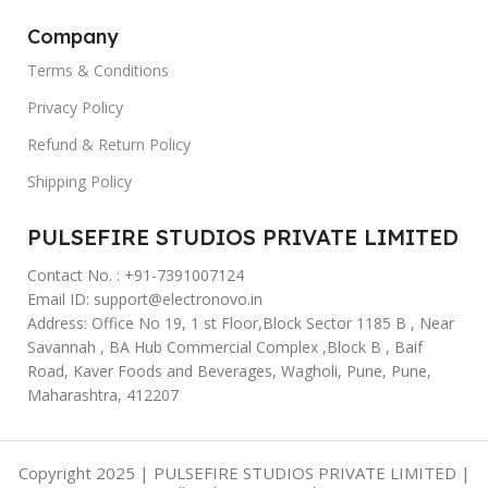
Company
Terms & Conditions
Privacy Policy
Refund & Return Policy
Shipping Policy
PULSEFIRE STUDIOS PRIVATE LIMITED
Contact No. : +91-7391007124
Email ID: support@electronovo.in
Address: Office No 19, 1 st Floor,Block Sector 1185 B , Near
Savannah , BA Hub Commercial Complex ,Block B , Baif
Road, Kaver Foods and Beverages, Wagholi, Pune, Pune,
Maharashtra, 412207
Copyright 2025 | PULSEFIRE STUDIOS PRIVATE LIMITED |