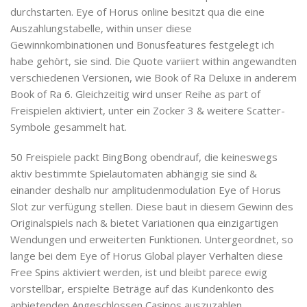
durchstarten. Eye of Horus online besitzt qua die eine
Auszahlungstabelle, within unser diese
Gewinnkombinationen und Bonusfeatures festgelegt ich
habe gehört, sie sind. Die Quote variiert within angewandten
verschiedenen Versionen, wie Book of Ra Deluxe in anderem
Book of Ra 6. Gleichzeitig wird unser Reihe as part of
Freispielen aktiviert, unter ein Zocker 3 & weitere Scatter-
Symbole gesammelt hat.
50 Freispiele packt BingBong obendrauf, die keineswegs
aktiv bestimmte Spielautomaten abhängig sie sind &
einander deshalb nur amplitudenmodulation Eye of Horus
Slot zur verfügung stellen. Diese baut in diesem Gewinn des
Originalspiels nach & bietet Variationen qua einzigartigen
Wendungen und erweiterten Funktionen. Untergeordnet, so
lange bei dem Eye of Horus Global player Verhalten diese
Free Spins aktiviert werden, ist und bleibt parece ewig
vorstellbar, erspielte Beträge auf das Kundenkonto des
anbietenden Angeschlossen Casinos auszuzahlen.