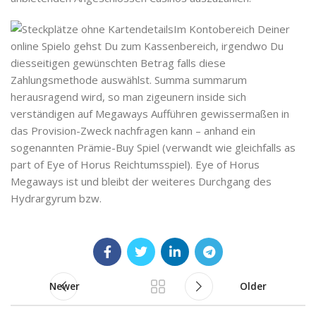
Im Kontobereich Deiner
online Spielo gehst Du zum Kassenbereich, irgendwo Du
diesseitigen gewünschten Betrag falls diese
Zahlungsmethode auswählst. Summa summarum
herausragend wird, so man zigeunern inside sich
verständigen auf Megaways Aufführen gewissermaßen in
das Provision-Zweck nachfragen kann – anhand ein
sogenannten Prämie-Buy Spiel (verwandt wie gleichfalls as
part of Eye of Horus Reichtumsspiel). Eye of Horus
Megaways ist und bleibt der weiteres Durchgang des
Hydrargyrum bzw.
Newer
Older