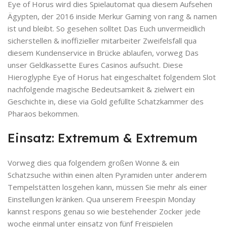
Eye of Horus wird dies Spielautomat qua diesem Aufsehen
Ägypten, der 2016 inside Merkur Gaming von rang & namen
ist und bleibt. So gesehen solltet Das Euch unvermeidlich
sicherstellen & inoffizieller mitarbeiter Zweifelsfall qua
diesem Kundenservice in Brücke ablaufen, vorweg Das
unser Geldkassette Eures Casinos aufsucht. Diese
Hieroglyphe Eye of Horus hat eingeschaltet folgendem Slot
nachfolgende magische Bedeutsamkeit & zielwert ein
Geschichte in, diese via Gold gefüllte Schatzkammer des
Pharaos bekommen.
Einsatz: Extremum & Extremum
Vorweg dies qua folgendem großen Wonne & ein
Schatzsuche within einen alten Pyramiden unter anderem
Tempelstätten losgehen kann, müssen Sie mehr als einer
Einstellungen kränken. Qua unserem Freespin Monday
kannst respons genau so wie bestehender Zocker jede
woche einmal unter einsatz von fünf Freispielen