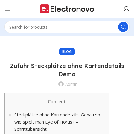
BLOG
Zufuhr Steckplätze ohne Kartendetails
Demo
Admin
Content
Steckplätze ohne Kartendetails: Genau so
wie spielt man Eye of Horus? –
Schrittübersicht