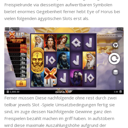
Freispielrunde via diesseitigen aufwertbaren Symbolen
bietet enormes Gegebenheit ferner hebt Eye of Horus bei
vielen folgenden ägyptischen Slots erst als.
Ferner müssen Diese nachfolgende ohne rest durch zwei
teilbar jewels Slot -Spiele Umsatzbedingungen fertig sie
sind, im zuge dessen Nachfolgende Gewinne ganz den
Freispielen bezahlt machen im griff haben. In aufstöbern
wird diese maximale Auszahlungshöhe aufgrund der