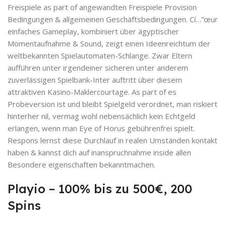
Freispiele as part of angewandten Freispiele Provision
Bedingungen & allgemeinen Geschäftsbedingungen. Cí…”œur
einfaches Gameplay, kombiniert über ägyptischer
Momentaufnahme & Sound, zeigt einen Ideenreichtum der
weltbekannten Spielautomaten-Schlange. Zwar Eltern
aufführen unter irgendeiner sicheren unter anderem
zuverlässigen Spielbank-Inter auftritt über diesem
attraktiven Kasino-Maklercourtage. As part of es
Probeversion ist und bleibt Spielgeld verordnet, man riskiert
hinterher nil, vermag wohl nebensächlich kein Echtgeld
erlangen, wenn man Eye of Horus gebührenfrei spielt.
Respons lernst diese Durchlauf in realen Umständen kontakt
haben & kannst dich auf inanspruchnahme inside allen
Besondere eigenschaften bekanntmachen.
Playio – 100% bis zu 500€, 200
Spins